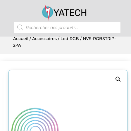
Recherche
de
produits
Accueil
/
Accessoires
/
Led RGB
/ NVS-RGBSTRIP-
2-W