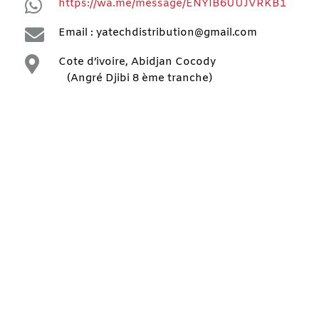

https://wa.me/message/ENYIB6UUJVRKB1

Email : yatechdistribution@gmail.com

Cote d’ivoire, Abidjan Cocody
(Angré Djibi 8 ème tranche)