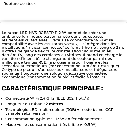
Rupture de stock
Le ruban LED NVS-RGBSTRIP-2-W permet de créer une
ambiance lumineuse personnalisée dans les espaces
résidentiels ou tertiaires. Grâce à sa connectivité WiFi et sa
compatibilité avec les assistants vocaux, il s’intègre dans les
installations “maison connectée” ou “smart-home”. Long de 2 m,
il offre une grande flexibilité d’installation : sous meubles,
derrière TV, long des corniches ou vitrines. Il prend en charge la
variation d’intensité, le changement de couleur parmi des
millions de teintes RGB, la programmation horaire et les
scénarios automatiques (ex : concertation lumière + musique).
Ce type de produit s’adresse aux installateurs et intégrateurs
souhaitant proposer une solution décorative connectée,
économique (consommation faible) et facile à installer.
CARACTÉRISTIQUE PRINCIPALE :
Connectivité WiFi 2,4 GHz (IEEE 802.11 b/g/n)
Longueur du ruban :
2 mètres
Technologie LED multi-couleur (RGB) + mode blanc (CCT
variable selon version)
Consommation typique : ~12 W en fonctionnement
Mode veille : consommation très faible (< 0,5 W)