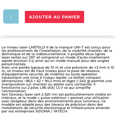
quantité
AJOUTER AU PANIER
de
MT-
LASER-
LM570LD-
II
Le niveau laser LM570LD-II de la marque UNI-T est conçu pour
les professionnels de l’installation, de la visibilité chantier, de la
domotique et de la vidéosurveillance. Il projette deux lignes
laser vertes sur 120° et comprend un mode d’auto-nivellement
rapide (environ 3 s) ainsi qu’un mode manuel pour des angles
personnalisés.
Avec une portée typique de 10 m et une précision de ±3 mm à 10
m, ce niveau est de haut niveau pour la pose de réseaux,
d’équipements sécurité, de mobilier ou toute opération
nécessitant une mise à niveau rapide. Le boîtier compact
(dimensions ~85,5 × 62 × 90,3 mm) et léger (~240 g) permet une
manipulation sur chantier ou atelier sans contrainte. Il
fonctionne sur 2 piles LR6 (AA) 1,5 V ce qui simplifie
l’alimentation.
Son faisceau laser vert à 520 nm est particulièrement visible en
intérieur, et le mode « pulse extérieur » permet une utilisation
avec récepteur dans des environnements plus lumineux. Ce
modèle est adapté pour des travaux de précision dans des
installations de sécurité électronique et infrastructure amenée
par vos entreprises SIDOMA / YATECH.