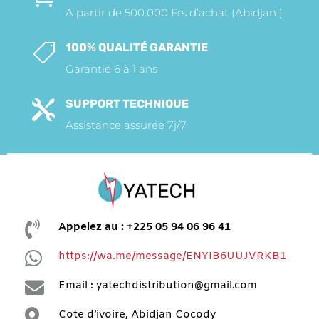
A partir de 500.000 Frs d’achat (Abidjan )
100% QUALITÉ GARANTIE

Garantie 6 à 1 ans
SUPPORT TECHNIQUE

Assistance assurée 7j/7

Appelez au : +225 05 94 06 96 41

https://wa.me/message/ENYIB6UUJVRKB1

Email : yatechdistribution@gmail.com

Cote d’ivoire, Abidjan Cocody