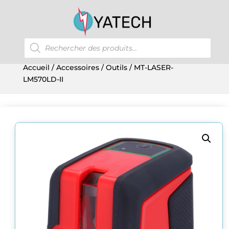
Recherche
de
produits
Accueil
/
Accessoires
/
Outils
/ MT-LASER-
LM570LD-II