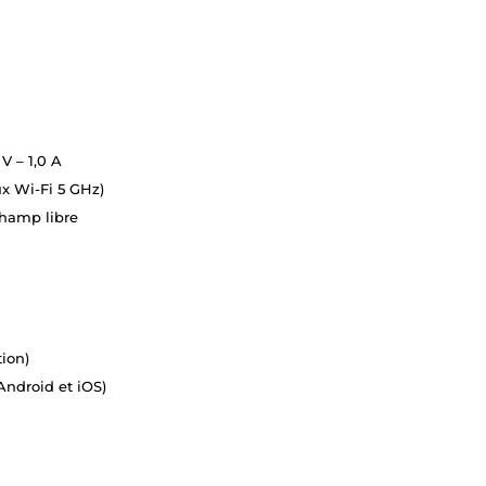
 V – 1,0 A
ux Wi-Fi 5 GHz)
hamp libre
ion)
ndroid et iOS)