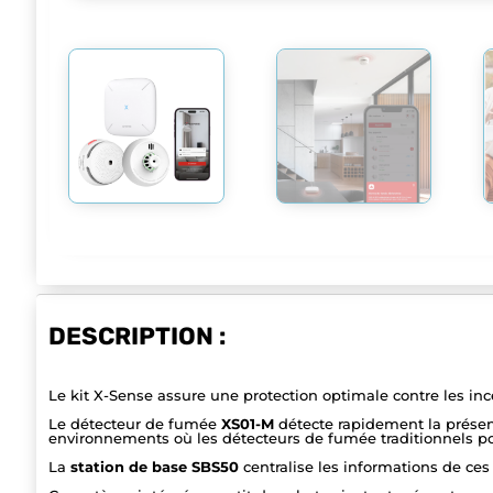
DESCRIPTION :
Le kit X-Sense assure une protection optimale contre les i
Le détecteur de fumée
XS01-M
détecte rapidement la présen
environnements où les détecteurs de fumée traditionnels po
La
station de base SBS50
centralise les informations de ces