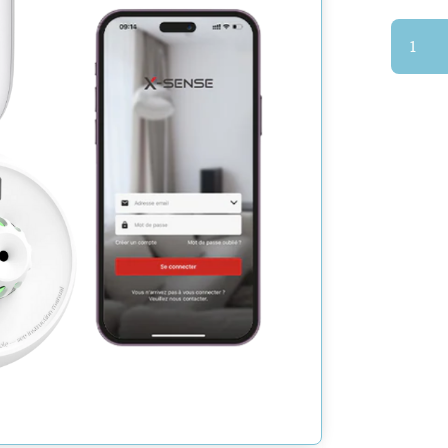
quantit
de
KIT
DETECT
DE
FUMEE
+
DETECT
DE
CHALE
+
CENTRA
X-
SENSE