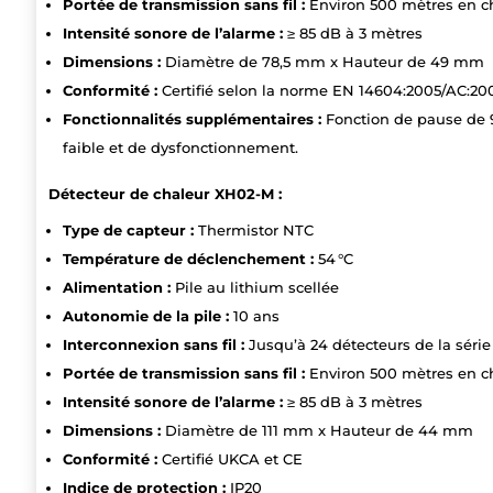
Portée de transmission sans fil :
Environ 500 mètres en c
Intensité sonore de l’alarme :
≥ 85 dB à 3 mètres
Dimensions :
Diamètre de 78,5 mm x Hauteur de 49 mm
Conformité :
Certifié selon la norme EN 14604:2005/AC:20
Fonctionnalités supplémentaires :
Fonction de pause de 9
faible et de dysfonctionnement.
Détecteur de chaleur XH02-M :
Type de capteur :
Thermistor NTC
Température de déclenchement :
54 °C
Alimentation :
Pile au lithium scellée
Autonomie de la pile :
10 ans
Interconnexion sans fil :
Jusqu’à 24 détecteurs de la série
Portée de transmission sans fil :
Environ 500 mètres en c
Intensité sonore de l’alarme :
≥ 85 dB à 3 mètres
Dimensions :
Diamètre de 111 mm x Hauteur de 44 mm
Conformité :
Certifié UKCA et CE
Indice de protection :
IP20