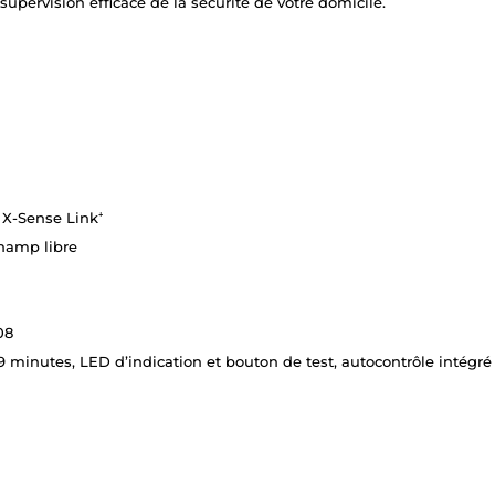
upervision efficace de la sécurité de votre domicile.
 X-Sense Link⁺
hamp libre
08
 minutes, LED d’indication et bouton de test, autocontrôle intégré 