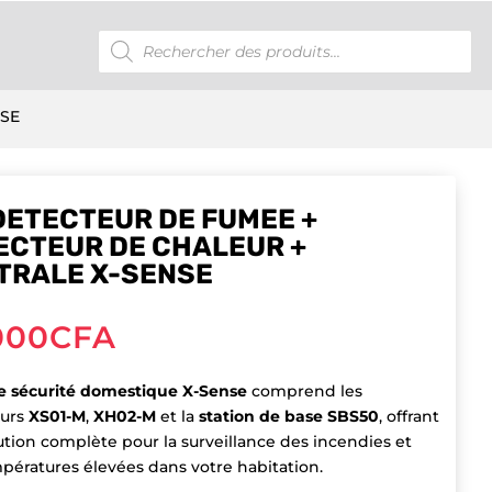
Recherche
de
produits
NSE
 DETECTEUR DE FUMEE +
ECTEUR DE CHALEUR +
TRALE X-SENSE
000
CFA
de sécurité domestique X-Sense
comprend les
eurs
XS01-M
,
XH02-M
et la
station de base SBS50
, offrant
ution complète pour la surveillance des incendies et
pératures élevées dans votre habitation.