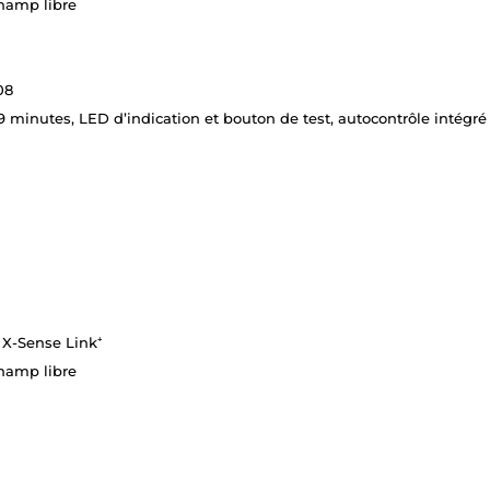
hamp libre
08
 minutes, LED d’indication et bouton de test, autocontrôle intégré 
 X-Sense Link⁺
hamp libre