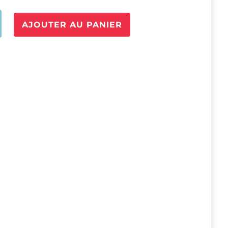
é
AJOUTER AU PANIER
EUR
EUR
UR
LE