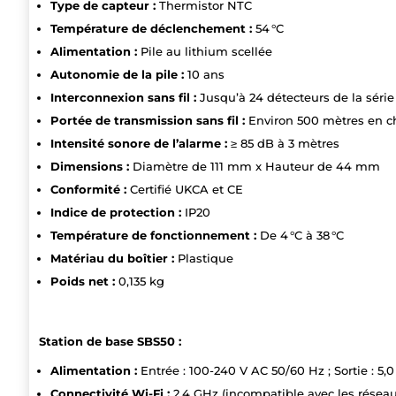
Type de capteur :
Thermistor NTC
Température de déclenchement :
54 °C
Alimentation :
Pile au lithium scellée
Autonomie de la pile :
10 ans
Interconnexion sans fil :
Jusqu’à 24 détecteurs de la série
Portée de transmission sans fil :
Environ 500 mètres en c
Intensité sonore de l’alarme :
≥ 85 dB à 3 mètres
Dimensions :
Diamètre de 111 mm x Hauteur de 44 mm
Conformité :
Certifié UKCA et CE
Indice de protection :
IP20
Température de fonctionnement :
De 4 °C à 38 °C
Matériau du boîtier :
Plastique
Poids net :
0,135 kg
Station de base SBS50 :
Alimentation :
Entrée : 100-240 V AC 50/60 Hz ; Sortie : 5,0
Connectivité Wi-Fi :
2,4 GHz (incompatible avec les résea