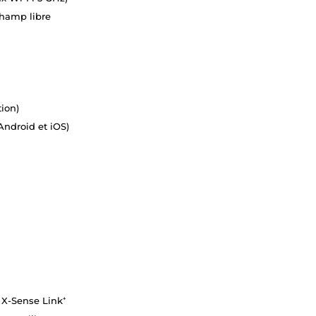
hamp libre
ion)
ndroid et iOS)
 X-Sense Link⁺