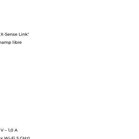
 X-Sense Link⁺
hamp libre
 V – 1,0 A
ux Wi-Fi 5 GHz)