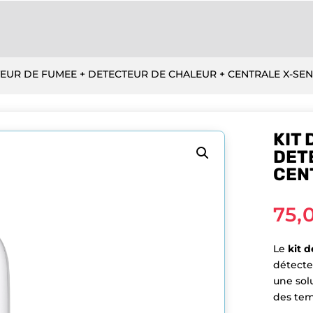
TEUR DE FUMEE + DETECTEUR DE CHALEUR + CENTRALE X-SE
KIT
DET
CEN
75,
Le
kit 
détect
une sol
des tem