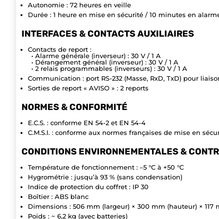
Autonomie : 72 heures en veille
Durée : 1 heure en mise en sécurité / 10 minutes en alarm
INTERFACES & CONTACTS AUXILIAIRES
Contacts de report :
• Alarme générale (inverseur) : 30 V / 1 A
• Dérangement général (inverseur) : 30 V / 1 A
• 2 relais programmables (inverseurs) : 30 V / 1 A
Communication : port RS-232 (Masse, RxD, TxD) pour liaiso
Sorties de report « AVISO » : 2 reports
NORMES & CONFORMITÉ
E.C.S. : conforme EN 54-2 et EN 54-4
C.M.S.I. : conforme aux normes françaises de mise en sécur
CONDITIONS ENVIRONNEMENTALES & CONTR
Température de fonctionnement : –5 °C à +50 °C
Hygrométrie : jusqu’à 93 % (sans condensation)
Indice de protection du coffret : IP 30
Boîtier : ABS blanc
Dimensions : 506 mm (largeur) × 300 mm (hauteur) × 117
Poids : ~ 6,2 kg (avec batteries)