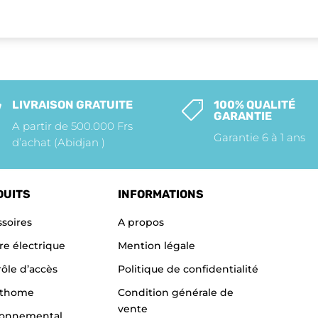
LIVRAISON GRATUITE
100% QUALITÉ


GARANTIE
A partir de 500.000 Frs
Garantie 6 à 1 ans
d’achat (Abidjan )
DUITS
INFORMATIONS
soires
A propos
re électrique
Mention légale
ôle d’accès
Politique de confidentialité
thome
Condition générale de
vente
ronnemental