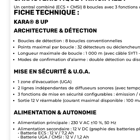
Un central combiné (ECS + CMSI) 8 boucles avec 3 fonctions d
FICHE TECHNIQUE :
KARA® 8 UP
ARCHITECTURE & DÉTECTION
Boucles de détection : 8 boucles conventionnelles
Points maximal par boucle : 32 détecteurs ou déclencheu
Longueur maximale de boucle : 1 000 m (avec câble SYT1 – 
Modes de confirmation d’alarme : double détection ou dis
MISE EN SÉCURITÉ & U.G.A.
1 zone d’évacuation (UGA)
2 lignes indépendantes de diffuseurs sonores (avec tempor
3 fonctions de mise en sécurité configurables : émission /
Sortie 12 V réarmable (courant maximal disponible : 100 m
ALIMENTATION & AUTONOMIE
Alimentation principale : 230 V AC ±10 %, 50 Hz
Alimentation secondaire : 12 V DC (graphie des batteries 
• Batterie ECS : 12 V / 7,2 Ah
• Batterie UGA / CMSI : 12 V / 1,2 Ah