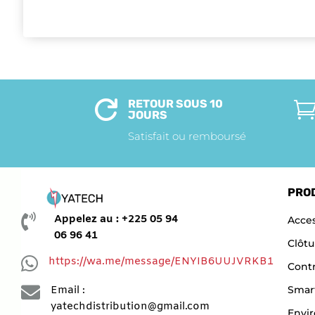
RETOUR SOUS 10

JOURS
Satisfait ou remboursé
PRO

Appelez au : +225 05 94
Acces
06 96 41
Clôtu

https://wa.me/message/ENYIB6UUJVRKB1
Contr

Smar
Email :
yatechdistribution@gmail.com
Envi