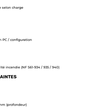
e selon charge
n PC / configuration
ité incendie (NF S61-934 / 935 / 940)
AINTES
 mm (profondeur)