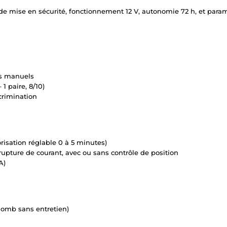
e mise en sécurité, fonctionnement 12 V, autonomie 72 h, et paramét
rs manuels
1 paire, 8/10)
crimination
isation réglable 0 à 5 minutes)
 rupture de courant, avec ou sans contrôle de position
A)
plomb sans entretien)