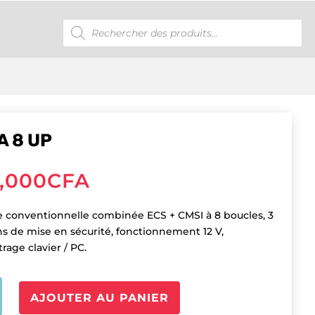
Recherche
de
produits
A 8 UP
,000
CFA
e conventionnelle combinée ECS + CMSI à 8 boucles, 3
ns de mise en sécurité, fonctionnement 12 V,
rage clavier / PC.
é
AJOUTER AU PANIER