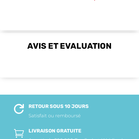
initial
actuel
était :
est :
5,900CFA.
4,425CFA.
AVIS ET EVALUATION
RETOUR SOUS 10 JOURS

Satisfait ou remboursé
LIVRAISON GRATUITE
