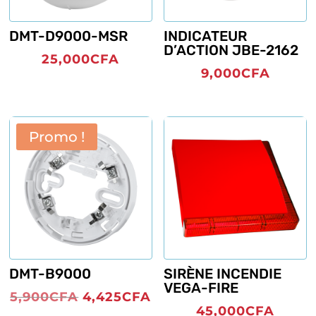
DMT-D9000-MSR
INDICATEUR
D’ACTION JBE-2162
25,000
CFA
9,000
CFA
Promo !
DMT-B9000
SIRÈNE INCENDIE
VEGA-FIRE
Le
Le
5,900
CFA
4,425
CFA
45,000
CFA
prix
prix