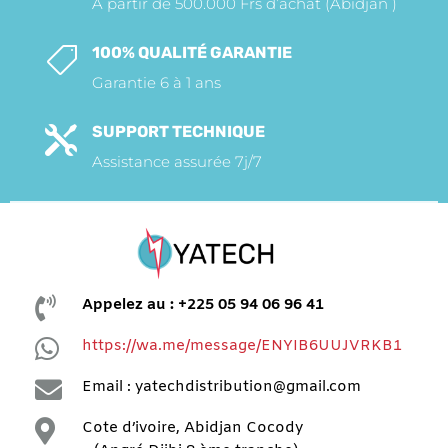
A partir de 500.000 Frs d’achat (Abidjan )
100% QUALITÉ GARANTIE

Garantie 6 à 1 ans
SUPPORT TECHNIQUE

Assistance assurée 7j/7

Appelez au : +225 05 94 06 96 41

https://wa.me/message/ENYIB6UUJVRKB1

Email : yatechdistribution@gmail.com

Cote d’ivoire, Abidjan Cocody