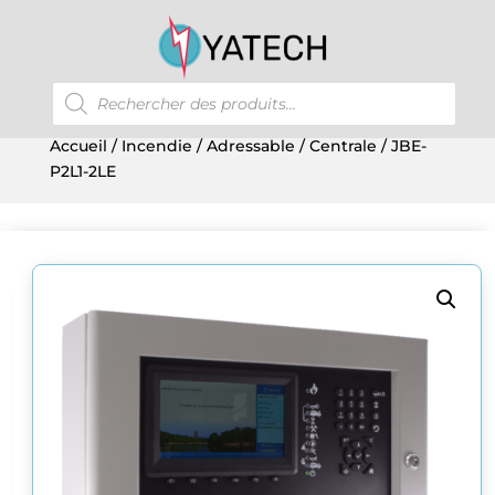
Recherche
de
produits
Accueil
/
Incendie
/
Adressable
/
Centrale
/ JBE-
P2L1-2LE