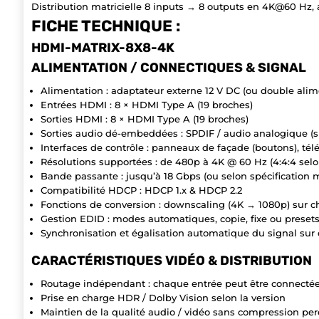
Distribution matricielle 8 inputs → 8 outputs en 4K@60 Hz, av
FICHE TECHNIQUE :
HDMI-MATRIX-8X8-4K
ALIMENTATION / CONNECTIQUES & SIGNAL
Alimentation : adaptateur externe 12 V DC (ou double ali
Entrées HDMI : 8 × HDMI Type A (19 broches)
Sorties HDMI : 8 × HDMI Type A (19 broches)
Sorties audio dé-embeddées : SPDIF / audio analogique (su
Interfaces de contrôle : panneaux de façade (boutons), té
Résolutions supportées : de 480p à 4K @ 60 Hz (4:4:4 selo
Bande passante : jusqu’à 18 Gbps (ou selon spécification 
Compatibilité HDCP : HDCP 1.x & HDCP 2.2
Fonctions de conversion : downscaling (4K → 1080p) sur c
Gestion EDID : modes automatiques, copie, fixe ou preset
Synchronisation et égalisation automatique du signal sur 
CARACTÉRISTIQUES VIDÉO & DISTRIBUTION
Routage indépendant : chaque entrée peut être connectée à
Prise en charge HDR / Dolby Vision selon la version
Maintien de la qualité audio / vidéo sans compression per