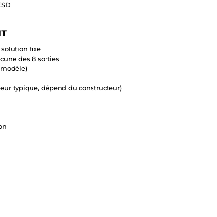
 ESD
NT
 solution fixe
acune des 8 sorties
 modèle)
leur typique, dépend du constructeur)
ion