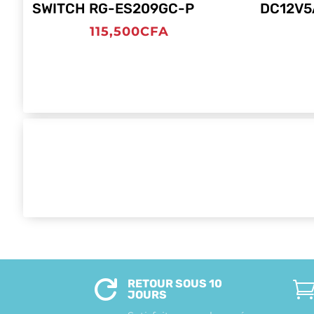
SWITCH RG-ES209GC-P
DC12V5
115,500
CFA
RETOUR SOUS 10

JOURS