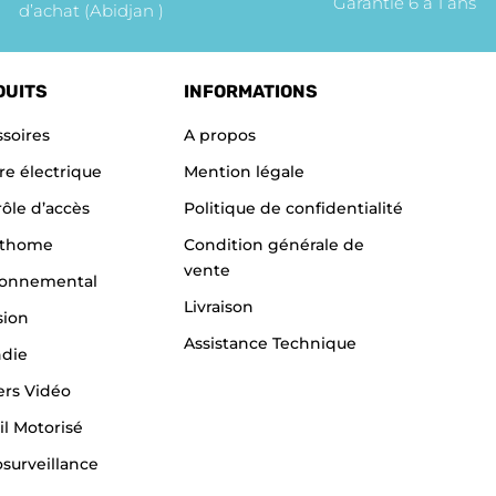
Garantie 6 à 1 ans
d’achat (Abidjan )
DUITS
INFORMATIONS
soires
A propos
re électrique
Mention légale
ôle d’accès
Politique de confidentialité
thome
Condition générale de
vente
ronnemental
Livraison
sion
Assistance Technique
ndie
ers Vidéo
il Motorisé
surveillance