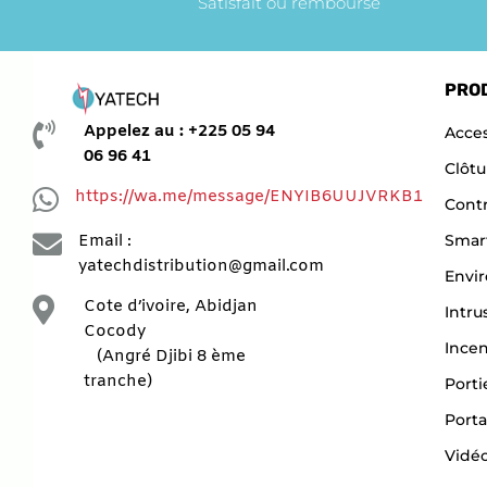
Satisfait ou remboursé
PRO

Appelez au : +225 05 94
Acces
06 96 41
Clôtu

https://wa.me/message/ENYIB6UUJVRKB1
Contr

Smar
Email :
yatechdistribution@gmail.com
Envi

Cote d’ivoire, Abidjan
Intru
Cocody
Ince
(Angré Djibi 8 ème
tranche)
Porti
Porta
Vidéo