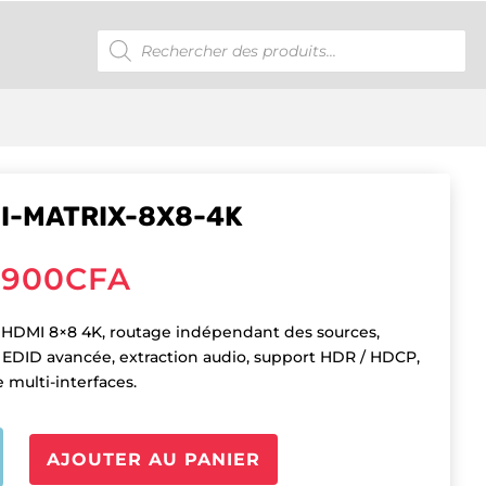
Recherche
de
produits
I-MATRIX-8X8-4K
,900
CFA
 HDMI 8×8 4K, routage indépendant des sources,
 EDID avancée, extraction audio, support HDR / HDCP,
 multi-interfaces.
é
AJOUTER AU PANIER