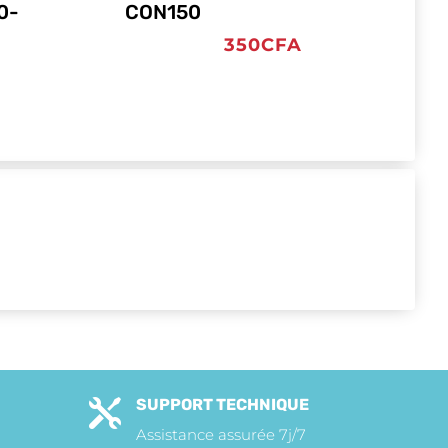
0-
CON150
350
CFA
SUPPORT TECHNIQUE

Assistance assurée 7j/7