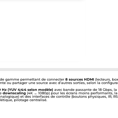
t de gamme permettant de connecter
8 sources HDMI
(lecteurs, bo
nte ou partager une source avec d’autres sorties, selon la configura
 Hz (YUV 4:4:4 selon modèle)
avec bande passante de 18 Gbps, la c
de
downscaling
(4K → 1080p) pour les écrans moins performants, l
/ analogique) et des interfaces de contrôle (boutons physiques, IR, 
létique, pilotage centralisé.