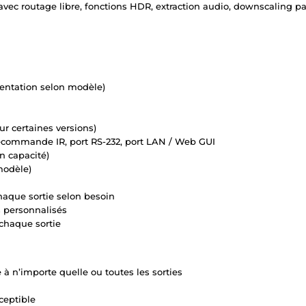
ec routage libre, fonctions HDR, extraction audio, downscaling par s
mentation selon modèle)
r certaines versions)
lécommande IR, port RS-232, port LAN / Web GUI
n capacité)
modèle)
haque sortie selon besoin
s personnalisés
chaque sortie
 n’importe quelle ou toutes les sorties
ceptible