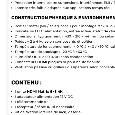
Protection interne contre surtensions, interférences EMI /
Latence très faible adaptée aux applications temps réel
CONSTRUCTION PHYSIQUE & ENVIRONNEME
Boîtier : métal (alu / acier), conçu pour montage rack 1U ou
Indicateurs LED : alimentation, entrée active, statut de ch
Dimensions : typiquement ~ 430 × 210 × 44 mm (ou selon
Poids : ~ 2 à 4 kg selon composants et boîtier
Température de fonctionnement : ~ 0 °C à +40 / +50 °C (va
Température de stockage : –20 °C à +60 °C
Humidité : 10 % à 90 % RH sans condensation
Connecteurs HDMI plaqués or pour haute fiabilité
Ventilation passive ou grilles / dissipateurs selon concept
CONTENU :
1 unité
HDMI Matrix 8×8 4K
1 adaptateur alimentation 12 V DC
1 télécommande IR
1 récepteur / câble IR (si nécessaire)
Kit de fixation (oreilles de rack, visserie)