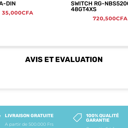
A-DIN
SWITCH RG-NBS520
48GT4XS
35,000
CFA
720,500
CFA
AVIS ET EVALUATION
LIVRAISON GRATUITE
100% QUALITÉ


GARANTIE
A partir de 500.000 Frs