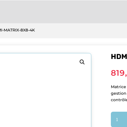
I-MATRIX-8X8-4K
HDM
819
Matrice
gestion
contrôle
quantit
de