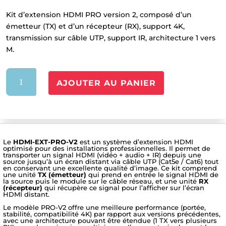
Kit d’extension HDMI PRO version 2, composé d’un
émetteur (TX) et d’un récepteur (RX), support 4K,
transmission sur câble UTP, support IR, architecture 1 vers
M.
quantité
AJOUTER AU PANIER
de
HDMI-
EXT-
PRO-
V2
Le
HDMI-EXT-PRO-V2
est un système d’extension HDMI
optimisé pour des installations professionnelles. Il permet de
transporter un signal HDMI (vidéo + audio + IR) depuis une
source jusqu’à un écran distant via câble UTP (Cat5e / Cat6) tout
en conservant une excellente qualité d’image. Ce kit comprend
une unité
TX (émetteur)
qui prend en entrée le signal HDMI de
la source puis le module sur le câble réseau, et une unité
RX
(récepteur)
qui récupère ce signal pour l’afficher sur l’écran
HDMI distant.
Le modèle PRO-V2 offre une meilleure performance (portée,
stabilité, compatibilité 4K) par rapport aux versions précédentes,
avec une architecture pouvant être étendue (1 TX vers plusieurs