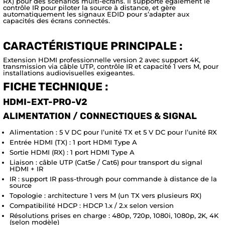
RX) pour des scénarios multi-écrans. Il supporte également le
contrôle IR pour piloter la source à distance, et gère
automatiquement les signaux EDID pour s’adapter aux
capacités des écrans connectés.
CARACTÉRISTIQUE PRINCIPALE :
Extension HDMI professionnelle version 2 avec support 4K,
transmission via câble UTP, contrôle IR et capacité 1 vers M, pour
installations audiovisuelles exigeantes.
FICHE TECHNIQUE :
HDMI-EXT-PRO-V2
ALIMENTATION / CONNECTIQUES & SIGNAL
Alimentation : 5 V DC pour l’unité TX et 5 V DC pour l’unité RX
Entrée HDMI (TX) : 1 port HDMI Type A
Sortie HDMI (RX) : 1 port HDMI Type A
Liaison : câble UTP (Cat5e / Cat6) pour transport du signal
HDMI + IR
IR : support IR pass-through pour commande à distance de la
source
Topologie : architecture 1 vers M (un TX vers plusieurs RX)
Compatibilité HDCP : HDCP 1.x / 2.x selon version
Résolutions prises en charge : 480p, 720p, 1080i, 1080p, 2K, 4K
(selon modèle)