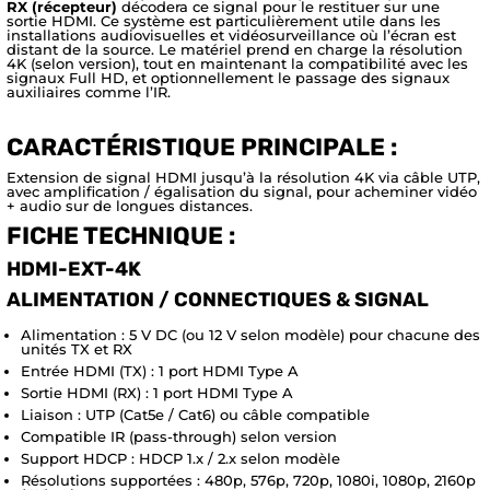
RX (récepteur)
décodera ce signal pour le restituer sur une
sortie HDMI. Ce système est particulièrement utile dans les
installations audiovisuelles et vidéosurveillance où l’écran est
distant de la source. Le matériel prend en charge la résolution
4K (selon version), tout en maintenant la compatibilité avec les
signaux Full HD, et optionnellement le passage des signaux
auxiliaires comme l’IR.
CARACTÉRISTIQUE PRINCIPALE :
Extension de signal HDMI jusqu’à la résolution 4K via câble UTP,
avec amplification / égalisation du signal, pour acheminer vidéo
+ audio sur de longues distances.
FICHE TECHNIQUE :
HDMI-EXT-4K
ALIMENTATION / CONNECTIQUES & SIGNAL
Alimentation : 5 V DC (ou 12 V selon modèle) pour chacune des
unités TX et RX
Entrée HDMI (TX) : 1 port HDMI Type A
Sortie HDMI (RX) : 1 port HDMI Type A
Liaison : UTP (Cat5e / Cat6) ou câble compatible
Compatible IR (pass-through) selon version
Support HDCP : HDCP 1.x / 2.x selon modèle
Résolutions supportées : 480p, 576p, 720p, 1080i, 1080p, 2160p