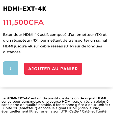
HDMI-EXT-4K
111,500
CFA
Extendeur HDMI 4K actif, composé d’un émetteur (TX) et
d’un récepteur (RX), permettant de transporter un signal
HDMI jusqu’à 4K sur câble réseau (UTP) sur de longues
distances.
quantité
AJOUTER AU PANIER
de
HDMI-
EXT-
4K
Le
HDMI-EXT-4K
est un dispositif d’extension de signal HDMI
conçu pour transmettre une source HDMI vers un écran éloigné
sans perte de qualité notable. Il fonctionne grâce à deux unités :
l’unité
TX (émetteur)
encode le signal HDMI (vidéo, audio,
éventuellement IR) sur une liaison UTP (Cat5e / Cat6) et l’unité