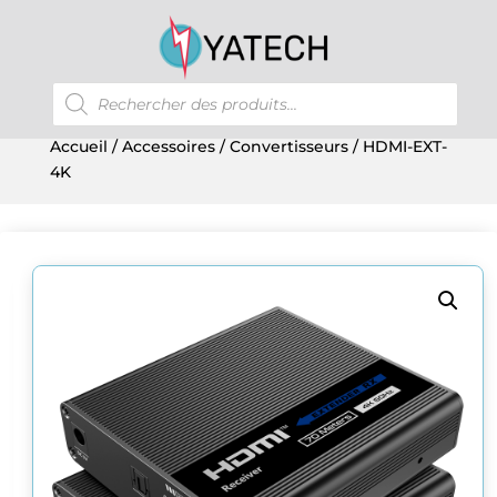
Recherche
de
produits
Accueil
/
Accessoires
/
Convertisseurs
/ HDMI-EXT-
4K