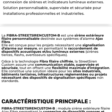
connexion de sirènes et indicateurs lumineux externes.
Solution personnalisable, supervisée et sécurisée pour
installations professionnelles et industrielles.
La
FIBRA-STREETSIRENCUSTOM-B
est une
sirène extérieure
filaire personnalisable
destinée aux systèmes d’alarme
Ajax
Fibra
.
Elle est conçue pour les projets nécessitant une
signalisation
d’alarme sur mesure
, en permettant le
raccordement de
dispositifs acoustiques et/ou lumineux externes
(sirènes
tierces, flashs, avertisseurs spécifiques).
Grâce à la technologie
Fibra filaire chiffrée
, la StreetSiren
Custom assure une
communication stable, supervisée et
sécurisée
, tout en offrant une
flexibilité maximale d’intégration
.
Elle constitue une solution idéale pour les
sites industriels,
bâtiments tertiaires, infrastructures réglementées ou projets
nécessitant des dispositifs de signalisation spécifiques
non
standards.
CARACTÉRISTIQUE PRINCIPALE :
FIBRA-STREETSIRENCUSTOM-B
: module sirène extérieure filaire
Ajax Fibra permettant la
connexion de dispositifs sonores et