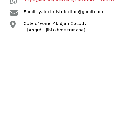

https://wa.me/message/ENYIB6UUJVRKB1

Email : yatechdistribution@gmail.com

Cote d’ivoire, Abidjan Cocody
(Angré Djibi 8 ème tranche)