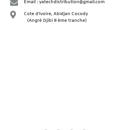

Email : yatechdistribution@gmail.com

Cote d’ivoire, Abidjan Cocody
(Angré Djibi 8 ème tranche)