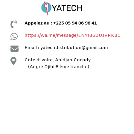

Appelez au : +225 05 94 06 96 41

https://wa.me/message/ENYIB6UUJVRKB1

Email : yatechdistribution@gmail.com

Cote d’ivoire, Abidjan Cocody
(Angré Djibi 8 ème tranche)