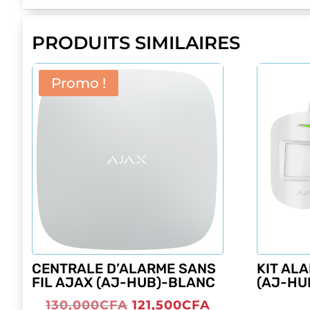
PRODUITS SIMILAIRES
Promo !
CENTRALE D’ALARME SANS
KIT AL
FIL AJAX (AJ-HUB)-BLANC
(AJ-HU
Le
Le
130,000
CFA
121,500
CFA