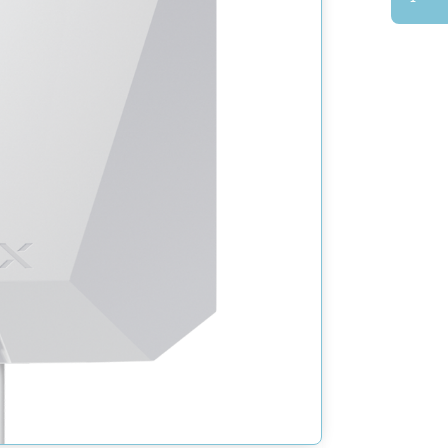
de
FIBRA-
HUBHYB
4G-
W-
NF