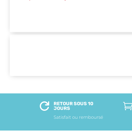
prix
prix
initial
actuel
était :
est :
130,000CFA.
121,500CFA.
RETOUR SOUS 10

JOURS
Satisfait ou remboursé