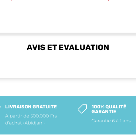
AVIS ET EVALUATION
LIVRAISON GRATUITE
100% QUALITÉ


GARANTIE
A partir de 500.000 Frs
Garantie 6 à 1 ans
d’achat (Abidjan )