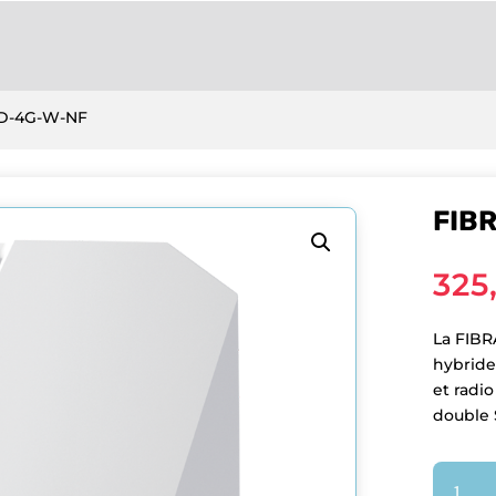
D-4G-W-NF
FIB
325
La FIBR
hybride
et radi
double 
quantit