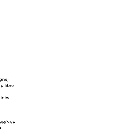
igne)
p libre
binés
 DVR/NVR
9