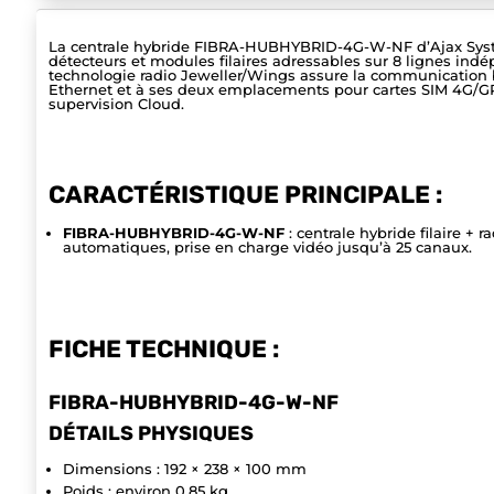
La centrale hybride FIBRA-HUBHYBRID-4G-W-NF d’Ajax Systems 
détecteurs et modules filaires adressables sur 8 lignes indép
technologie radio Jeweller/Wings assure la communication bid
Ethernet et à ses deux emplacements pour cartes SIM 4G/GPR
supervision Cloud.
CARACTÉRISTIQUE PRINCIPALE :
FIBRA-HUBHYBRID-4G-W-NF
: centrale hybride filaire + 
automatiques, prise en charge vidéo jusqu’à 25 canaux.
FICHE TECHNIQUE :
FIBRA-HUBHYBRID-4G-W-NF
DÉTAILS PHYSIQUES
Dimensions : 192 × 238 × 100 mm
Poids : environ 0,85 kg