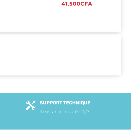
41,500
CFA
SUPPORT TECHNIQUE

Assistance assurée 7j/7