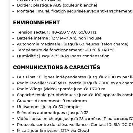
Boîtier : plastique ABS (couleur blanche)
Montage : mural, fixation sécurisée avec anti-arrachement
ENVIRONNEMENT
Tension secteur : 110–250 V AC, 50/60 Hz
Batterie interne : 12 V (4–7 Ah), non incluse
Autonomie maximale : jusqu’à 60 heures (selon charge)
Température de fonctionnement : –10 °C à +40 °C
Humidité : jusqu’à 75 % RH sans condensation
COMMUNICATIONS & CAPACITÉS
Bus Fibra : 8 lignes indépendantes (jusqu’à 2 000 m par l
Radio Jeweller : 868 MHz, portée jusqu’à 2 000 m en cham
Radio Wings (vidéo) : portée jusqu’à 1 700 m
Capacité totale périphériques : jusqu’à 100 appareils com
Groupes d’armement : 9 maximum
Utilisateurs : jusqu’à 50 comptes
Scénarios automatiques : jusqu’à 32
Vidéo : prise en charge jusqu’à 25 caméras IP ou canaux
Protocole centre de télésurveillance : Contact ID, SIA DC-0
Mise à jour firmware : OTA via Cloud