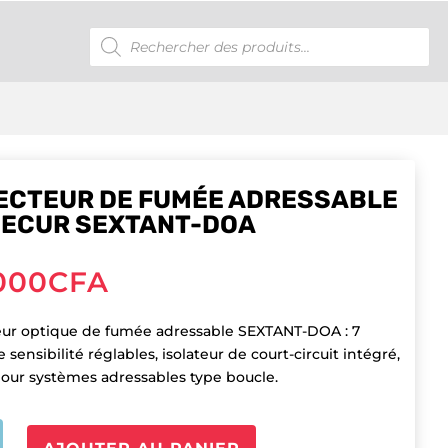
Recherche
de
produits
ECTEUR DE FUMÉE ADRESSABLE
SECUR SEXTANT-DOA
000
CFA
ur optique de fumée adressable SEXTANT-DOA : 7
e sensibilité réglables, isolateur de court-circuit intégré,
our systèmes adressables type boucle.
é