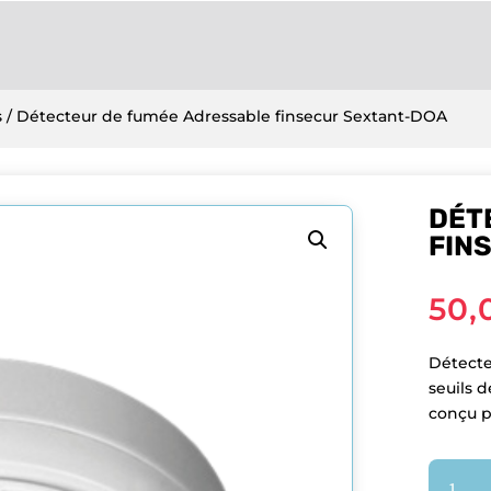
s
/ Détecteur de fumée Adressable finsecur Sextant-DOA
DÉT
FIN
50,
Détecte
seuils d
conçu p
quantit