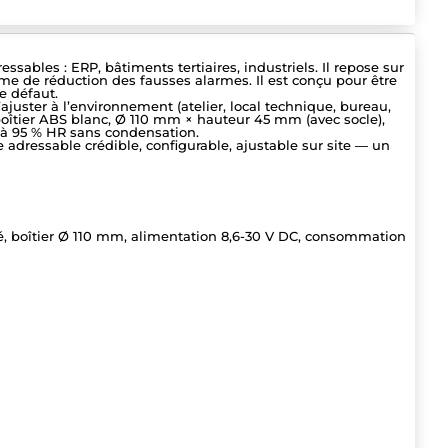
ables : ERP, bâtiments tertiaires, industriels. Il repose sur
e de réduction des fausses alarmes. Il est conçu pour être
e défaut.
l’ajuster à l’environnement (atelier, local technique, bureau,
boîtier ABS blanc, Ø 110 mm × hauteur 45 mm (avec socle),
u’à 95 % HR sans condensation.
adressable crédible, configurable, ajustable sur site — un
gré, boîtier Ø 110 mm, alimentation 8,6-30 V DC, consommation