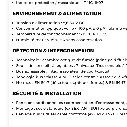
Indice de protection / mécanique : IP41C, IK07
ENVIRONNEMENT & ALIMENTATION
Tension d’alimentation : 8,6-30 V DC
Consommation typique : veille < 100 µA ±10 µA ; alarme 
Température de fonctionnement : -10 °C à +55 °C
Humidité max : ≤ 95 % HR sans condensation
DÉTECTION & INTERCONNEXION
Technologie : chambre optique de fumée (principe diffusi
Seuils de sensibilité réglables : 7 niveaux (Très sensible à
Bus adressable : intègre isolateur de court-circuit
Topologie bus : classe A ou B selon centrale associée (à v
Normes : EN 54-7 (détecteurs optiques fumée) & EN 54-17 (i
SÉCURITÉ & INSTALLATION
Fonctions additionnelles : compensation d’encrassement,
Montage : socle standard (ex SEXTANT-SU) fixé au plafond/
Câblage bus : utiliser câble conforme (ex CR1 ou SYT1), resp