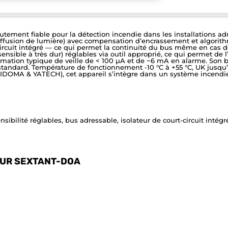
ent fiable pour la détection incendie dans les installations adress
fusion de lumière) avec compensation d’encrassement et algorithm
t-circuit intégré — ce qui permet la continuité du bus même en cas d
sensible à très dur) réglables via outil approprié, ce qui permet de 
ommation typique de veille de < 100 µA et de ~6 mA en alarme. Son 
e standard. Température de fonctionnement -10 °C à +55 °C, UK jusq
SIDOMA & YATECH), cet appareil s’intègre dans un système incendie 
ibilité réglables, bus adressable, isolateur de court-circuit inté
CUR SEXTANT-DOA