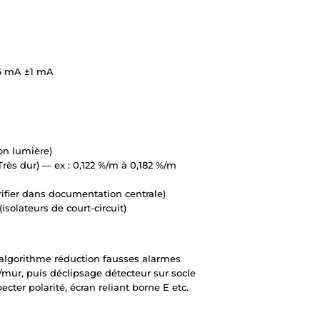
~6 mA ±1 mA
on lumière)
 Très dur) — ex : 0,122 %/m à 0,182 %/m
érifier dans documentation centrale)
solateurs de court-circuit)
 algorithme réduction fausses alarmes
mur, puis déclipsage détecteur sur socle
ecter polarité, écran reliant borne E etc.