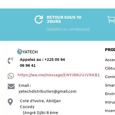
RETOUR SOUS 10

JOURS
Satisfait ou remboursé
PRO

Appelez au : +225 05 94
Acces
06 96 41
Clôtu

https://wa.me/message/ENYIB6UUJVRKB1
Contr

Smar
Email :
yatechdistribution@gmail.com
Envi

Cote d’ivoire, Abidjan
Intru
Cocody
Ince
(Angré Djibi 8 ème