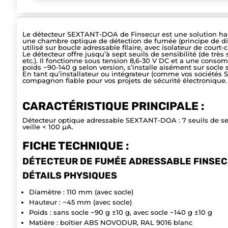
Le détecteur SEXTANT-DOA de Finsecur est une solution hautem
une chambre optique de détection de fumée (principe de dif
utilisé sur boucle adressable filaire, avec isolateur de cour
Le détecteur offre jusqu’à sept seuils de sensibilité (de très 
etc.). Il fonctionne sous tension 8,6-30 V DC et a une cons
poids ~90-140 g selon version, s’installe aisément sur socl
En tant qu’installateur ou intégrateur (comme vos sociétés 
compagnon fiable pour vos projets de sécurité électronique.
CARACTÉRISTIQUE PRINCIPALE :
Détecteur optique adressable SEXTANT-DOA : 7 seuils de sens
veille < 100 µA.
FICHE TECHNIQUE :
DÉTECTEUR DE FUMÉE ADRESSABLE FINSE
DÉTAILS PHYSIQUES
Diamètre : 110 mm (avec socle)
Hauteur : ~45 mm (avec socle)
Poids : sans socle ~90 g ±10 g, avec socle ~140 g ±10 g
Matière : boîtier ABS NOVODUR, RAL 9016 blanc