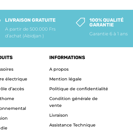
LIVRAISON GRATUITE
100% QUALITÉ


GARANTIE
A partir de 500.000 Frs
Garantie 6 à 1 ans
d’achat (Abidjan )
DUITS
INFORMATIONS
soires
A propos
re électrique
Mention légale
ôle d’accès
Politique de confidentialité
thome
Condition générale de
vente
ronnemental
Livraison
sion
Assistance Technique
ndie