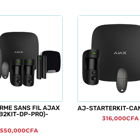
ARME SANS FIL AJAX
AJ-STARTERKIT-CA
B2KIT-DP-PRO)-
316,000
CFA
550,000
CFA