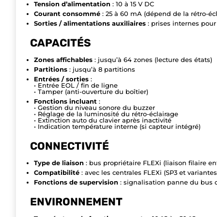
Tension d’alimentation
: 10 à 15 V DC
Courant consommé
: 25 à 60 mA (dépend de la rétro-écla
Sorties / alimentations auxiliaires
: prises internes pour
CAPACITÉS
Zones affichables
: jusqu’à 64 zones (lecture des états)
Partitions
: jusqu’à 8 partitions
Entrées / sorties
:
• Entrée EOL / fin de ligne
• Tamper (anti-ouverture du boîtier)
Fonctions incluant
:
• Gestion du niveau sonore du buzzer
• Réglage de la luminosité du rétro-éclairage
• Extinction auto du clavier après inactivité
• Indication température interne (si capteur intégré)
CONNECTIVITÉ
Type de liaison
: bus propriétaire FLEXi (liaison filaire en
Compatibilité
: avec les centrales FLEXi (SP3 et variantes
Fonctions de supervision
: signalisation panne du bus 
ENVIRONNEMENT