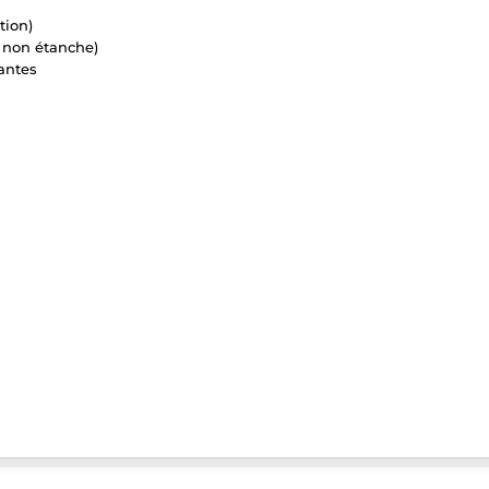
tion)
r non étanche)
antes