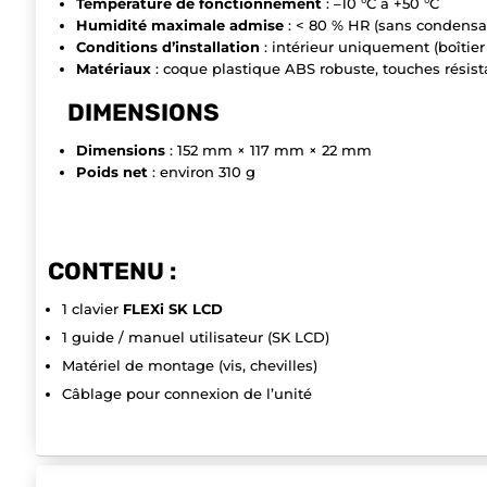
Température de fonctionnement
: –10 °C à +50 °C
Humidité maximale admise
: < 80 % HR (sans condensa
Conditions d’installation
: intérieur uniquement (boîtie
Matériaux
: coque plastique ABS robuste, touches résist
DIMENSIONS
Dimensions
: 152 mm × 117 mm × 22 mm
Poids net
: environ 310 g
CONTENU :
1 clavier
FLEXi SK LCD
1 guide / manuel utilisateur (SK LCD)
Matériel de montage (vis, chevilles)
Câblage pour connexion de l’unité