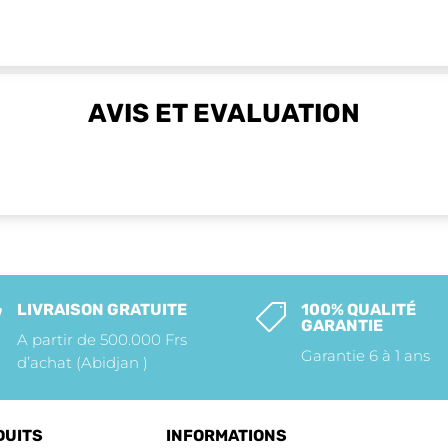
AVIS ET EVALUATION
LIVRAISON GRATUITE
100% QUALITÉ


GARANTIE
A partir de 500.000 Frs
Garantie 6 à 1 ans
d’achat (Abidjan )
DUITS
INFORMATIONS