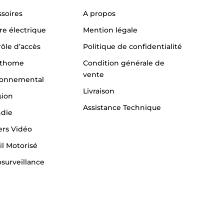
soires
A propos
re électrique
Mention légale
ôle d’accès
Politique de confidentialité
thome
Condition générale de
vente
ronnemental
Livraison
sion
Assistance Technique
ndie
ers Vidéo
il Motorisé
surveillance