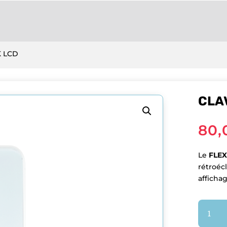
K LCD
CLAV
80,
Le
FLEX
rétroécl
afficha
quantit
de