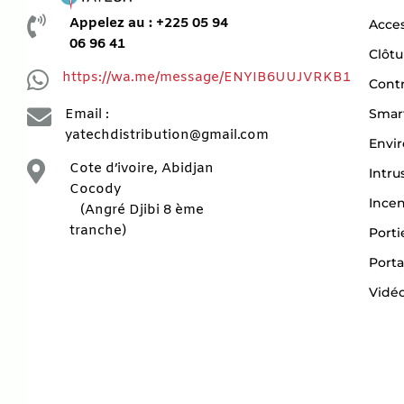

Appelez au : +225 05 94
Acces
06 96 41
Clôtu

https://wa.me/message/ENYIB6UUJVRKB1
Contr

Smar
Email :
yatechdistribution@gmail.com
Envi

Cote d’ivoire, Abidjan
Intru
Cocody
Ince
(Angré Djibi 8 ème
tranche)
Porti
Porta
Vidéo