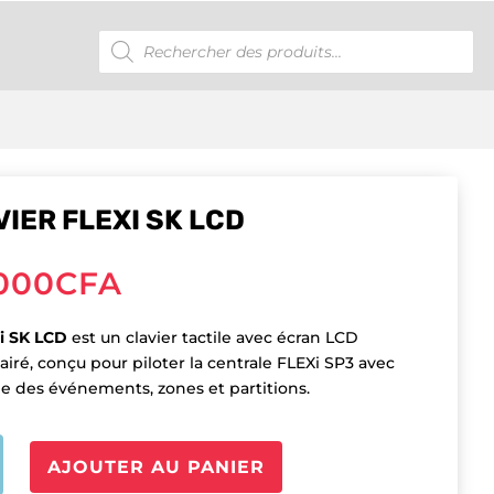
Recherche
de
produits
IER FLEXI SK LCD
000
CFA
i SK LCD
est un clavier tactile avec écran LCD
airé, conçu pour piloter la centrale FLEXi SP3 avec
ge des événements, zones et partitions.
é
AJOUTER AU PANIER