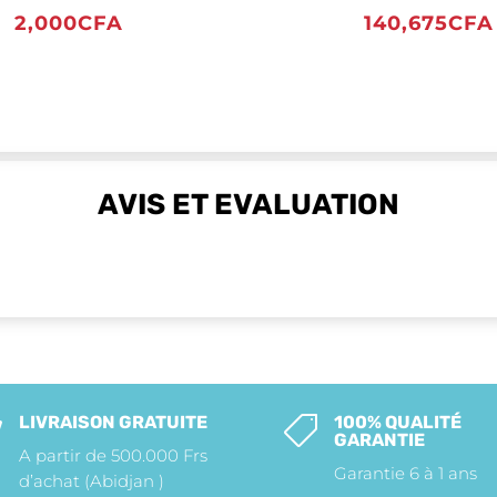
2,000
CFA
140,675
CFA
AVIS ET EVALUATION
LIVRAISON GRATUITE
100% QUALITÉ


GARANTIE
A partir de 500.000 Frs
Garantie 6 à 1 ans
d’achat (Abidjan )