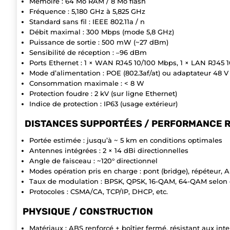
Mémoire : 64 Mo RAM / 8 Mo flash
Fréquence : 5,180 GHz à 5,825 GHz
Standard sans fil : IEEE 802.11a / n
Débit maximal : 300 Mbps (mode 5,8 GHz)
Puissance de sortie : 500 mW (~27 dBm)
Sensibilité de réception : –96 dBm
Ports Ethernet : 1 × WAN RJ45 10/100 Mbps, 1 × LAN RJ45 
Mode d’alimentation : POE (802.3af/at) ou adaptateur 48 V
Consommation maximale : < 8 W
Protection foudre : 2 kV (sur ligne Ethernet)
Indice de protection : IP63 (usage extérieur)
DISTANCES SUPPORTÉES / PERFORMANCE 
Portée estimée : jusqu’à ~ 5 km en conditions optimales
Antennes intégrées : 2 × 14 dBi directionnelles
Angle de faisceau : ~120° directionnel
Modes opération pris en charge : pont (bridge), répéteur, A
Taux de modulation : BPSK, QPSK, 16-QAM, 64-QAM selon 
Protocoles : CSMA/CA, TCP/IP, DHCP, etc.
PHYSIQUE / CONSTRUCTION
Matériaux : ABS renforcé + boîtier fermé, résistant aux in