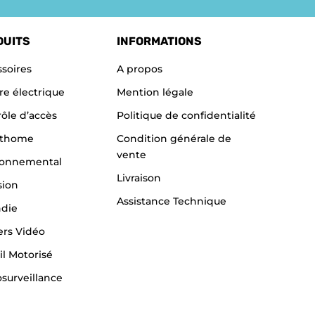
DUITS
INFORMATIONS
soires
A propos
re électrique
Mention légale
ôle d’accès
Politique de confidentialité
thome
Condition générale de
vente
ronnemental
Livraison
sion
Assistance Technique
ndie
ers Vidéo
il Motorisé
surveillance