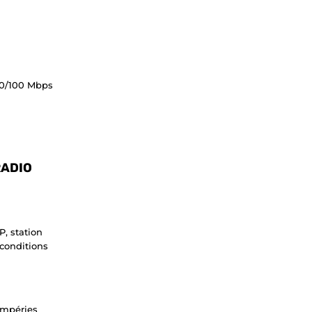
10/100 Mbps
RADIO
P, station
conditions
tempéries