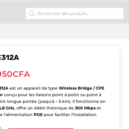
Recherche
de
produits
E312A
950
CFA
312A
est un appareil de type
Wireless Bridge / CPE
ur
conçu pour les liaisons point à point ou point à
int longue portée (jusqu’à ~ 5 km). Il fonctionne en
5,8 GHz
, offre un débit théorique de
300 Mbps
et
e l’alimentation
POE
pour faciliter l’installation.