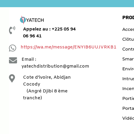
PRO

Appelez au : +225 05 94
Acces
06 96 41
Clôtu

https://wa.me/message/ENYIB6UUJVRKB1
Contr

Smar
Email :
yatechdistribution@gmail.com
Envi

Cote d’ivoire, Abidjan
Intru
Cocody
Ince
(Angré Djibi 8 ème
tranche)
Porti
Porta
Vidéo