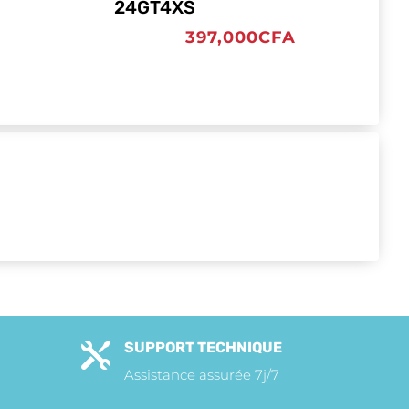
24GT4XS
397,000
CFA
SUPPORT TECHNIQUE

Assistance assurée 7j/7