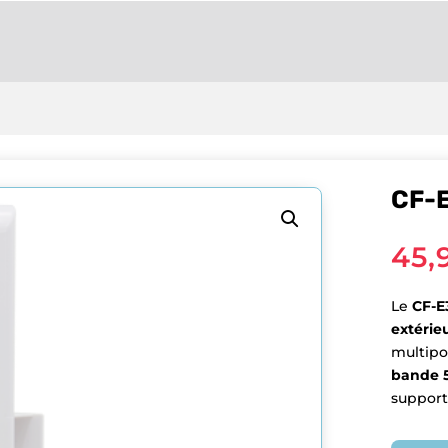
CF-
45,
Le
CF-E
extérie
multipo
bande 
support