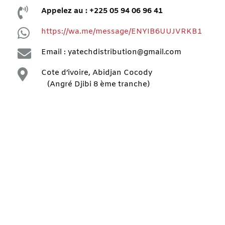

Appelez au : +225 05 94 06 96 41

https://wa.me/message/ENYIB6UUJVRKB1

Email : yatechdistribution@gmail.com

Cote d’ivoire, Abidjan Cocody
(Angré Djibi 8 ème tranche)