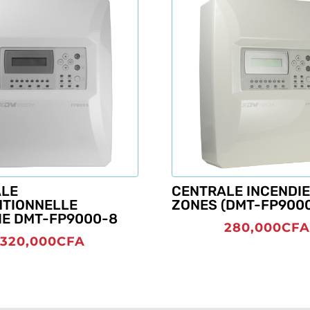
ALE
CENTRALE INCENDIE
TIONNELLE
ZONES (DMT-FP9000
IE DMT-FP9000-8
280,000
CF
320,000
CFA