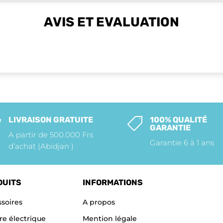
AVIS ET EVALUATION
LIVRAISON GRATUITE
100% QUALITÉ


GARANTIE
A partir de 500.000 Frs
Garantie 6 à 1 ans
d’achat (Abidjan )
DUITS
INFORMATIONS
soires
A propos
re électrique
Mention légale