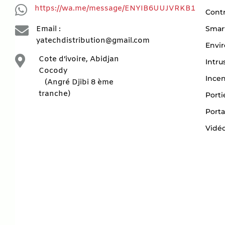

https://wa.me/message/ENYIB6UUJVRKB1
Contr

Smar
Email :
yatechdistribution@gmail.com
Envi

Cote d’ivoire, Abidjan
Intru
Cocody
Ince
(Angré Djibi 8 ème
tranche)
Porti
Porta
Vidéo