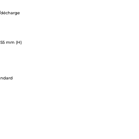
e/décharge
 55 mm (H)
andard