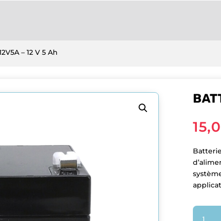
12V5A – 12 V 5 Ah
BATT
15,
Batteri
d’alime
système
applica
quantit