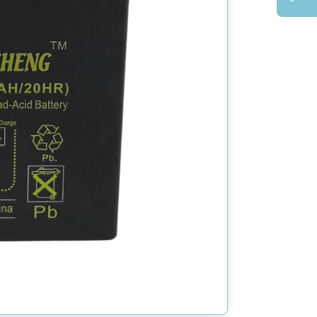
de
BATTER
12V5A
–
12
V
5
Ah