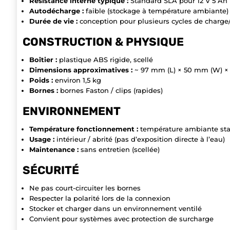
Résistance interne typique :
Standard SLA pour 12 V 5 Ah
Autodécharge :
faible (stockage à température ambiante)
Durée de vie :
conception pour plusieurs cycles de charg
CONSTRUCTION & PHYSIQUE
Boîtier :
plastique ABS rigide, scellé
Dimensions approximatives :
~ 97 mm (L) × 50 mm (W) ×
Poids :
environ 1,5 kg
Bornes :
bornes Faston / clips (rapides)
ENVIRONNEMENT
Température fonctionnement :
température ambiante st
Usage :
intérieur / abrité (pas d’exposition directe à l’eau)
Maintenance :
sans entretien (scellée)
SÉCURITÉ
Ne pas court-circuiter les bornes
Respecter la polarité lors de la connexion
Stocker et charger dans un environnement ventilé
Convient pour systèmes avec protection de surcharge