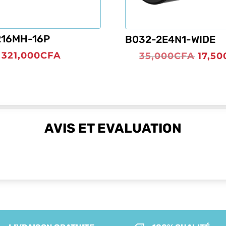
16MH-16P
B032-2E4N1-WIDE
Le
321,000
CFA
35,000
CFA
17,50
prix
initia
était 
35,0
AVIS ET EVALUATION