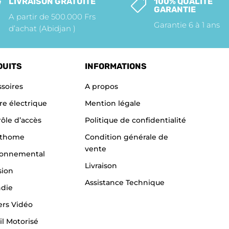
LIVRAISON GRATUITE
100% QUALITÉ


GARANTIE
A partir de 500.000 Frs
Garantie 6 à 1 ans
d’achat (Abidjan )
DUITS
INFORMATIONS
soires
A propos
re électrique
Mention légale
ôle d’accès
Politique de confidentialité
thome
Condition générale de
vente
ronnemental
Livraison
sion
Assistance Technique
ndie
ers Vidéo
il Motorisé