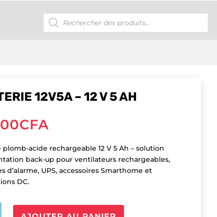
Recherche
de
produits
ERIE 12V5A – 12 V 5 AH
000
CFA
e plomb-acide rechargeable 12 V 5 Ah – solution
ntation back-up pour ventilateurs rechargeables,
s d’alarme, UPS, accessoires Smarthome et
tions DC.
é
AJOUTER AU PANIER