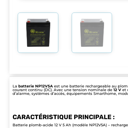
La
batterie NP12V5A
est une batterie rechargeable au plomb
courant continu (DC). Avec une tension nominale de
12 V
et 
d’alarme, systèmes d’accès, équipements Smarthome, modules
CARACTÉRISTIQUE PRINCIPALE :
Batterie plomb-acide 12 V 5 Ah (modèle NP12V5A) – rechargea