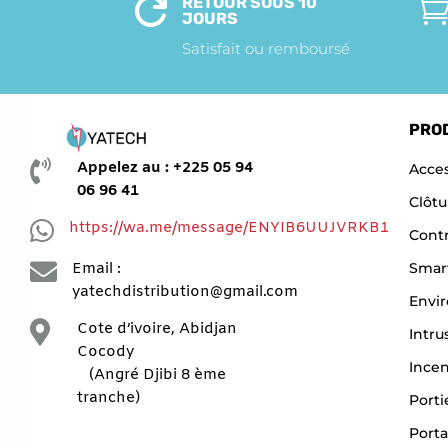
RETOUR SOUS 10

JOURS
Satisfait ou remboursé
PRO

Appelez au : +225 05 94
Acces
06 96 41
Clôtu

https://wa.me/message/ENYIB6UUJVRKB1
Contr

Smar
Email :
yatechdistribution@gmail.com
Envi

Cote d’ivoire, Abidjan
Intru
Cocody
Ince
(Angré Djibi 8 ème
tranche)
Porti
Porta