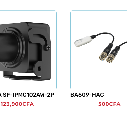
 SF-IPMC102AW-2P
BA609-HAC
123,900
CFA
500
CFA