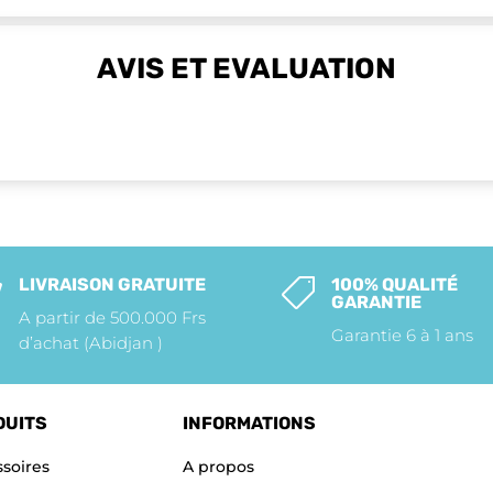
AVIS ET EVALUATION
LIVRAISON GRATUITE
100% QUALITÉ


GARANTIE
A partir de 500.000 Frs
Garantie 6 à 1 ans
d’achat (Abidjan )
DUITS
INFORMATIONS
soires
A propos