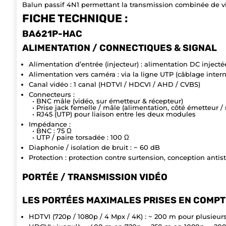
Balun passif 4N1 permettant la transmission combinée de vi
FICHE TECHNIQUE :
BA621P-HAC
ALIMENTATION / CONNECTIQUES & SIGNAL
Alimentation d’entrée (injecteur) : alimentation DC injecté
Alimentation vers caméra : via la ligne UTP (câblage intern
Canal vidéo : 1 canal (HDTVI / HDCVI / AHD / CVBS)
Connecteurs :
• BNC mâle (vidéo, sur émetteur & récepteur)
• Prise jack femelle / mâle (alimentation, côté émetteur / 
• RJ45 (UTP) pour liaison entre les deux modules
Impédance :
• BNC : 75 Ω
• UTP / paire torsadée : 100 Ω
Diaphonie / isolation de bruit : ~ 60 dB
Protection : protection contre surtension, conception antis
PORTÉE / TRANSMISSION VIDÉO
LES PORTÉES MAXIMALES PRISES EN COMPT
HDTVI (720p / 1080p / 4 Mpx / 4K) : ~ 200 m pour plusieurs