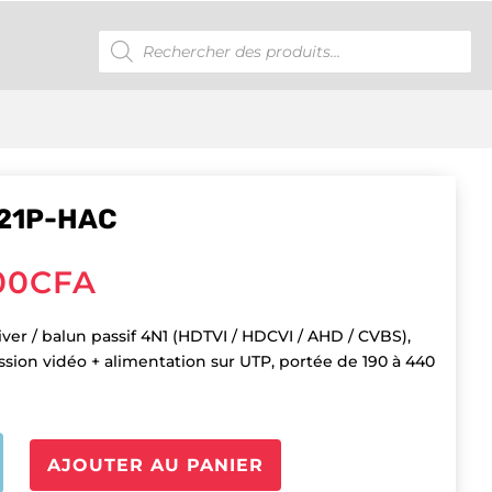
Recherche
de
produits
21P-HAC
00
CFA
iver / balun passif 4N1 (HDTVI / HDCVI / AHD / CVBS),
ssion vidéo + alimentation sur UTP, portée de 190 à 440
é
AJOUTER AU PANIER