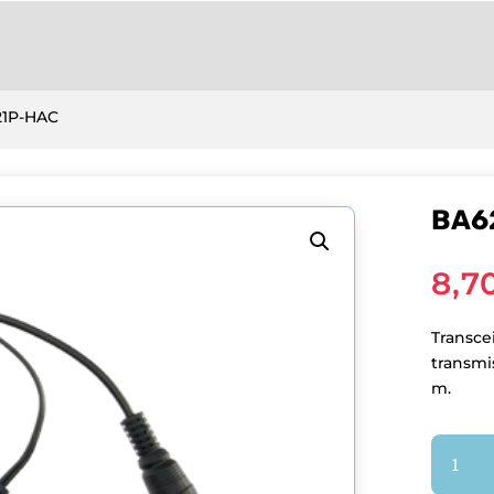
21P-HAC
BA6
8,7
Transce
transmi
m.
quantit
de