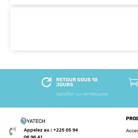
RETOUR SOUS 10

JOURS
Satisfait ou remboursé
PRO

Appelez au : +225 05 94
Acces
06 96 41