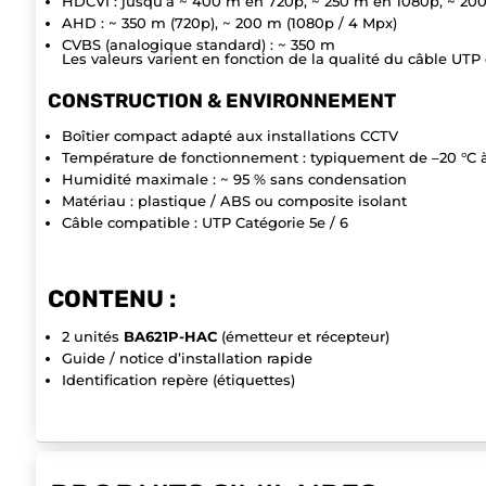
HDCVI : jusqu’à ~ 400 m en 720p, ~ 250 m en 1080p, ~ 20
AHD : ~ 350 m (720p), ~ 200 m (1080p / 4 Mpx)
CVBS (analogique standard) : ~ 350 m
Les valeurs varient en fonction de la qualité du câble UTP e
CONSTRUCTION & ENVIRONNEMENT
Boîtier compact adapté aux installations CCTV
Température de fonctionnement : typiquement de –20 °C 
Humidité maximale : ~ 95 % sans condensation
Matériau : plastique / ABS ou composite isolant
Câble compatible : UTP Catégorie 5e / 6
CONTENU :
2 unités
BA621P-HAC
(émetteur et récepteur)
Guide / notice d’installation rapide
Identification repère (étiquettes)