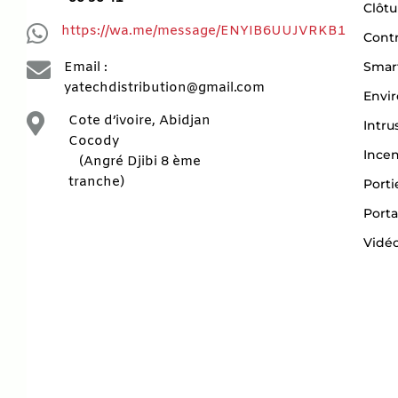
Clôtu

https://wa.me/message/ENYIB6UUJVRKB1
Contr

Smar
Email :
yatechdistribution@gmail.com
Envi

Cote d’ivoire, Abidjan
Intru
Cocody
Ince
(Angré Djibi 8 ème
tranche)
Porti
Porta
Vidéo