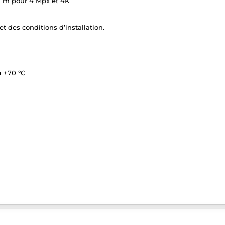
0 m pour 4 Mpx et 4K
t des conditions d’installation.
à +70 °C