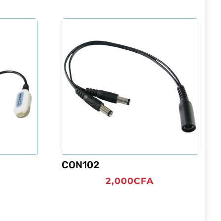
CON102
2,000
CFA