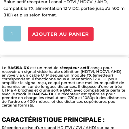
Balun actif récepteur 1 canal HDTVI / HDCVI / AHD,
compatible TX, alimentation 12 V DC, portée jusqu’à 400 m
(HD) et plus selon format.
quantité
AJOUTER AU PANIER
de
BA615A-
RX
Le
BA615A-RX
est un module
récepteur actif
conçu pour
recevoir un signal vidéo haute définition (HDTVI, HDCVI, AHD)
envoyé via un câble UTP depuis un module
TX
(émetteur)
correspondant. Il fonctionne sous alimentation 12 V DC pour
amplifier le signal reçu, ce qui permet une meilleure qualité de
transmission sur de longues distances. Il dispose d’une entrée
UTP à 4 broches et d’une sortie BNC, avec compatibilité parfaite
avec le module
BA615A-TX
. Ce récepteur est optimisé pour
prendre en charge les résolutions 720p et 1080p à des distances
de l’ordre de 400 mètres, et des distances supérieures pour
certains formats.
CARACTÉRISTIQUE PRINCIPALE :
Réception active d’un signal HD (TVI / CVI / AHD) sur paire