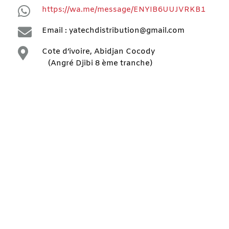

https://wa.me/message/ENYIB6UUJVRKB1

Email : yatechdistribution@gmail.com

Cote d’ivoire, Abidjan Cocody
(Angré Djibi 8 ème tranche)