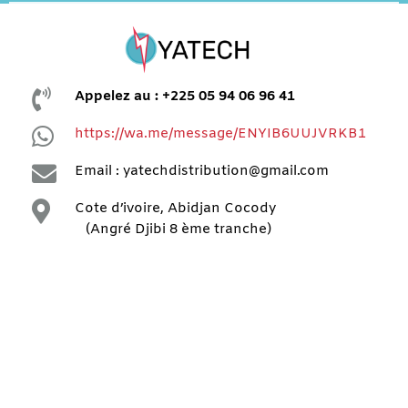

Appelez au : +225 05 94 06 96 41

https://wa.me/message/ENYIB6UUJVRKB1

Email : yatechdistribution@gmail.com

Cote d’ivoire, Abidjan Cocody
(Angré Djibi 8 ème tranche)