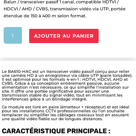
Balun / transceiver passif 1 canal, compatible HDTVI /
HDCVI / AHD / CVBS, transmission vidéo via UTP, portée
étendue de 150 à 400 m selon format.
quantité
AJOUTER AU PANIER
de
BA610-
HAC
Le BA610-HAC est un transceiver vidéo passif conçu pour relier
une caméra HD à un enregistreur via câble UTP (paire torsadée).
Il est optimisé pour les formats 4-en-1 : HDTVI, HDCVI, AHD et
CVBS. Grâce à sa conception entièrement passive, aucune
alimentation n’est nécessaire, ce qui simplifie l’installation sur
site. Il offre une portée significative pour assurer une
transmission stable du signal vidéo, tout en minimisant les
interférences grâce à un blindage intégré.
Ce module est livré en paire (émetteur + récepteur) et est idéal
pour les installations CCTV professionnelles où l’on souhaite
remplacer ou simplifier les câblages coaxiaux tout en assurant
une qualité vidéo fiable sur de longues distances.
CARACTÉRISTIQUE PRINCIPALE :