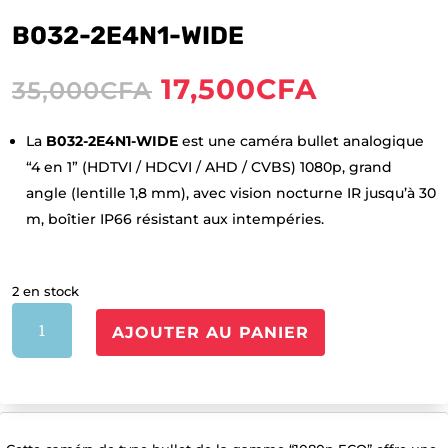
B032-2E4N1-WIDE
Le
Le
17,500
CFA
35,000
CFA
prix
prix
initial
actuel
La
B032-2E4N1-WIDE
est une caméra bullet analogique
était :
est :
“4 en 1” (HDTVI / HDCVI / AHD / CVBS) 1080p, grand
35,000CFA.
17,500CF
angle (lentille 1,8 mm), avec vision nocturne IR jusqu’à 30
m, boîtier IP66 résistant aux intempéries.
2 en stock
quantité
AJOUTER AU PANIER
de
B032-
2E4N1-
WIDE