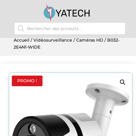
Recherche
de
produits
Accueil
/
Vidéosurveillance
/
Caméras HD
/ B032-
2E4N1-WIDE
PROMO !