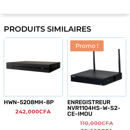
PRODUITS SIMILAIRES
Promo !
HWN-5208MH-8P
ENREGISTREUR
NVR1104HS-W-S2-
242,000
CFA
CE-IMOU
Le
110,000
CFA