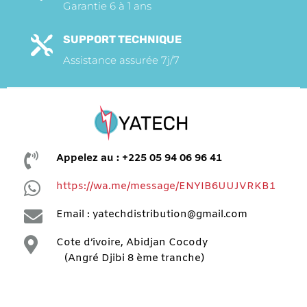
Garantie 6 à 1 ans
SUPPORT TECHNIQUE

Assistance assurée 7j/7

Appelez au : +225 05 94 06 96 41

https://wa.me/message/ENYIB6UUJVRKB1

Email : yatechdistribution@gmail.com

Cote d’ivoire, Abidjan Cocody
(Angré Djibi 8 ème tranche)