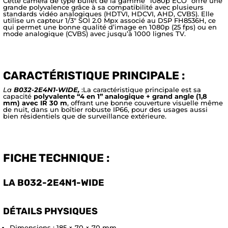
Cette caméra de type bullet de la gamme “1080p ECO” offre une
grande polyvalence grâce à sa compatibilité avec plusieurs
standards vidéo analogiques (HDTVI, HDCVI, AHD, CVBS). Elle
utilise un capteur 1/3″ SOI 2.0 Mpx associé au DSP FH8536H, ce
qui permet une bonne qualité d’image en 1080p (25 fps) ou en
mode analogique (CVBS) avec jusqu’à 1000 lignes TV.
CARACTÉRISTIQUE PRINCIPALE :
La
B032-2E4N1-WIDE,
:La caractéristique principale est sa
capacité
polyvalente “4 en 1” analogique + grand angle (1,8
mm) avec IR 30 m
, offrant une bonne couverture visuelle même
de nuit, dans un boîtier robuste IP66, pour des usages aussi
bien résidentiels que de surveillance extérieure.
FICHE TECHNIQUE :
LA B032-2E4N1-WIDE
DÉTAILS PHYSIQUES
Dimensions : 185 × 70 × 70 mm