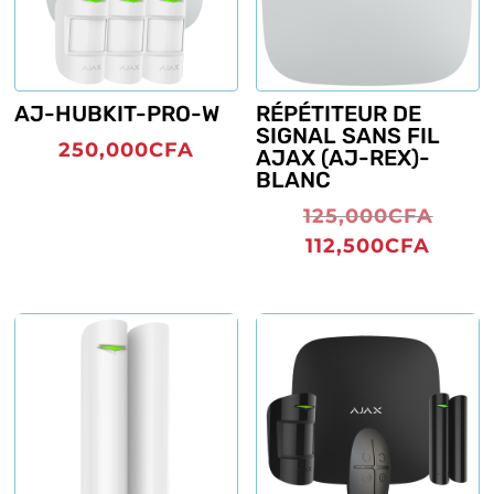
AJ-HUBKIT-PRO-W
RÉPÉTITEUR DE
SIGNAL SANS FIL
250,000
CFA
AJAX (AJ-REX)-
BLANC
Le
125,000
CFA
prix
Le
112,500
CFA
initia
prix
était 
actue
125,
est :
112,5