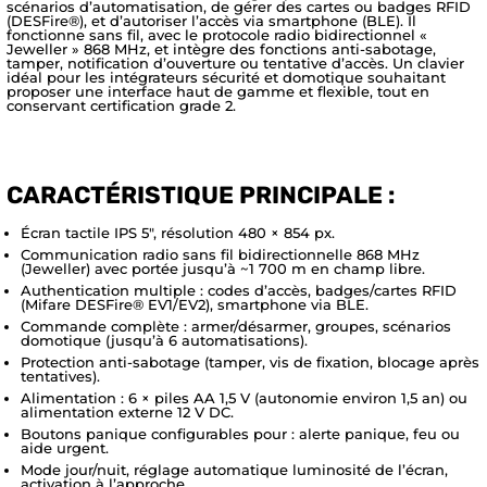
scénarios d’automatisation, de gérer des cartes ou badges RFID
(DESFire®), et d’autoriser l’accès via smartphone (BLE). Il
fonctionne sans fil, avec le protocole radio bidirectionnel «
Jeweller » 868 MHz, et intègre des fonctions anti-sabotage,
tamper, notification d’ouverture ou tentative d’accès. Un clavier
idéal pour les intégrateurs sécurité et domotique souhaitant
proposer une interface haut de gamme et flexible, tout en
conservant certification grade 2.
CARACTÉRISTIQUE PRINCIPALE :
Écran tactile IPS 5″, résolution 480 × 854 px.
Communication radio sans fil bidirectionnelle 868 MHz
(Jeweller) avec portée jusqu’à ~1 700 m en champ libre.
Authentication multiple : codes d’accès, badges/cartes RFID
(Mifare DESFire® EV1/EV2), smartphone via BLE.
Commande complète : armer/désarmer, groupes, scénarios
domotique (jusqu’à 6 automatisations).
Protection anti-sabotage (tamper, vis de fixation, blocage après
tentatives).
Alimentation : 6 × piles AA 1,5 V (autonomie environ 1,5 an) ou
alimentation externe 12 V DC.
Boutons panique configurables pour : alerte panique, feu ou
aide urgent.
Mode jour/nuit, réglage automatique luminosité de l’écran,
activation à l’approche.