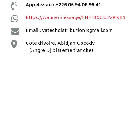

Appelez au : +225 05 94 06 96 41

https://wa.me/message/ENYIB6UUJVRKB1

Email : yatechdistribution@gmail.com

Cote d’ivoire, Abidjan Cocody
(Angré Djibi 8 ème tranche)