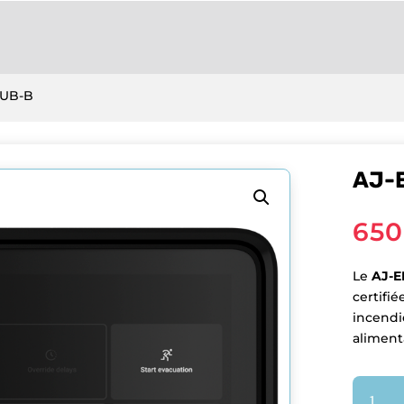
HUB-B
AJ-
650
Le
AJ-
certifié
incendi
aliment
quantit