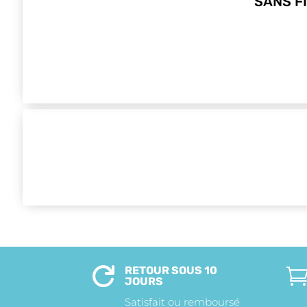
SANS F
RETOUR SOUS 10

JOURS
Satisfait ou remboursé