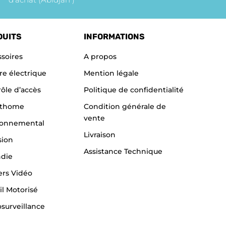
DUITS
INFORMATIONS
soires
A propos
re électrique
Mention légale
ôle d’accès
Politique de confidentialité
thome
Condition générale de
vente
ronnemental
Livraison
sion
Assistance Technique
ndie
ers Vidéo
il Motorisé
surveillance