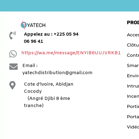
PRO

Appelez au : +225 05 94
Acces
06 96 41
Clôtu

https://wa.me/message/ENYIB6UUJVRKB1
Contr

Smar
Email :
yatechdistribution@gmail.com
Envi

Cote d’ivoire, Abidjan
Intru
Cocody
Ince
(Angré Djibi 8 ème
tranche)
Porti
Porta
Vidéo