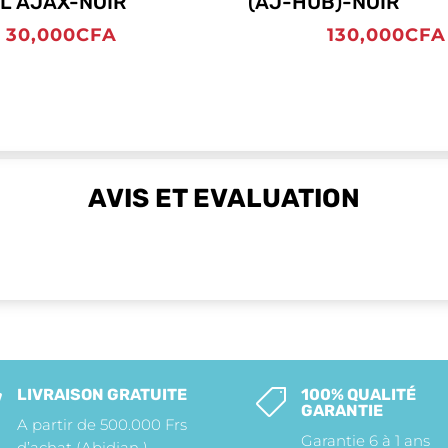
IL AJAX-NOIR
(AJ-HUB)-NOIR
30,000
CFA
130,000
CFA
AVIS ET EVALUATION
LIVRAISON GRATUITE
100% QUALITÉ


GARANTIE
A partir de 500.000 Frs
Garantie 6 à 1 ans
d’achat (Abidjan )