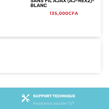
SANS FIL AJAX (AJ-REX2)-
BLANC
135,000
CFA
SUPPORT TECHNIQUE

Assistance assurée 7j/7