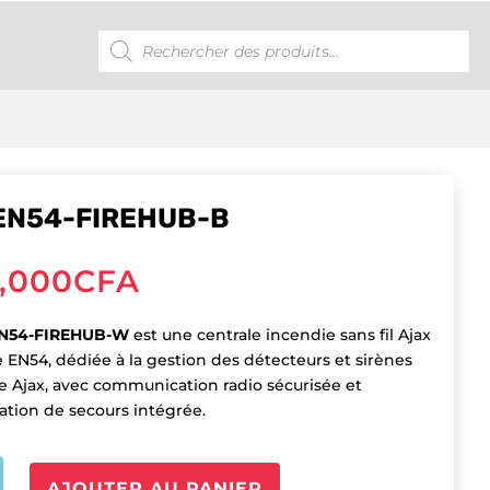
Recherche
de
produits
EN54-FIREHUB-B
,000
CFA
EN54-FIREHUB-W
est une centrale incendie sans fil Ajax
e EN54, dédiée à la gestion des détecteurs et sirènes
e Ajax, avec communication radio sécurisée et
ation de secours intégrée.
é
AJOUTER AU PANIER