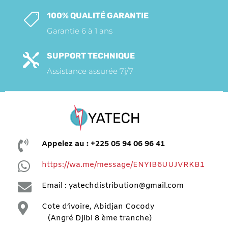
100% QUALITÉ GARANTIE

Garantie 6 à 1 ans
SUPPORT TECHNIQUE

Assistance assurée 7j/7

Appelez au : +225 05 94 06 96 41

https://wa.me/message/ENYIB6UUJVRKB1

Email : yatechdistribution@gmail.com

Cote d’ivoire, Abidjan Cocody
(Angré Djibi 8 ème tranche)