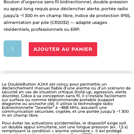
Bouton d’urgence sans fil bidirectionnel, double pression
ou appui long requis pour déclencher alerte, portée radio
jusqu’à ~1 300 m en champ libre, indice de protection IP55,
alimentation par pile (CR2032) — adapté usages
résidentiels, professionnels ou ERP.
quantité
AJOUTER AU PANIER
de
AJ-
DOUBLEBUTTON-
W
Le DoubleButton AJAX est conçu pour permettre un
déclenchement manuel fiable d’une alarme ou d’un scénario de
sécurité en cas de situation critique (hold-up, agression, alerte
discrète). Grâce à sa conception sans fil, il s’installe facilement
sur surface ou comme télécommande portable (support
dragonne ou accroche clé). Il utilise la technologie radio
bidirectionnelle “Jeweller” à ~868 MHz, assurant une
communication sécurisée, cryptée, et une portée jusqu’à ~1 300
m en champ libre.
Pour éviter les activations accidentelles, le dispositif exige soit
un double appui simultané, soit une longue pression (ex : 1,5 s)
remplissant la condition « alarme volontaire ». Il est protégé