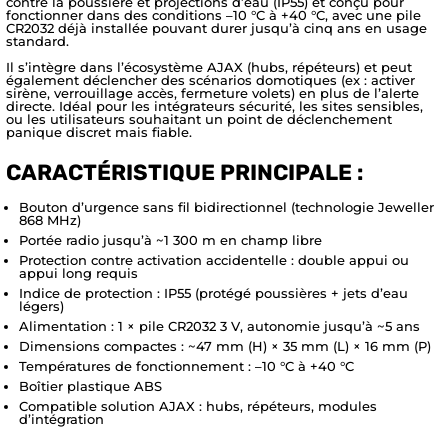
contre la poussière et projections d’eau (IP55) et conçu pour
fonctionner dans des conditions –10 °C à +40 °C, avec une pile
CR2032 déjà installée pouvant durer jusqu’à cinq ans en usage
standard.
Il s’intègre dans l’écosystème AJAX (hubs, répéteurs) et peut
également déclencher des scénarios domotiques (ex : activer
sirène, verrouillage accès, fermeture volets) en plus de l’alerte
directe. Idéal pour les intégrateurs sécurité, les sites sensibles,
ou les utilisateurs souhaitant un point de déclenchement
panique discret mais fiable.
CARACTÉRISTIQUE PRINCIPALE :
Bouton d’urgence sans fil bidirectionnel (technologie Jeweller
868 MHz)
Portée radio jusqu’à ~1 300 m en champ libre
Protection contre activation accidentelle : double appui ou
appui long requis
Indice de protection : IP55 (protégé poussières + jets d’eau
légers)
Alimentation : 1 × pile CR2032 3 V, autonomie jusqu’à ~5 ans
Dimensions compactes : ~47 mm (H) × 35 mm (L) × 16 mm (P)
Températures de fonctionnement : –10 °C à +40 °C
Boîtier plastique ABS
Compatible solution AJAX : hubs, répéteurs, modules
d’intégration