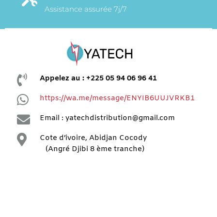
Assistance assurée 7j/7

Appelez au : +225 05 94 06 96 41

https://wa.me/message/ENYIB6UUJVRKB1

Email : yatechdistribution@gmail.com

Cote d’ivoire, Abidjan Cocody
(Angré Djibi 8 ème tranche)