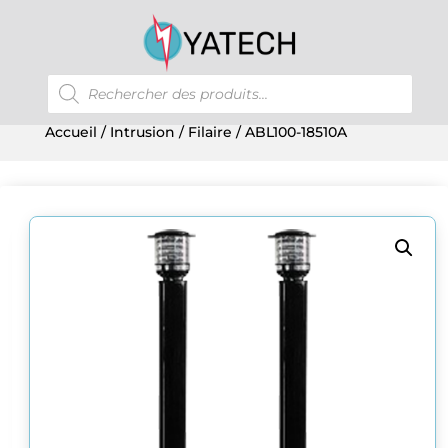
Recherche
de
produits
Accueil
/
Intrusion
/
Filaire
/ ABL100-18510A