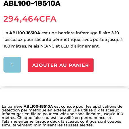
ABL100-18510A
294,464
CFA
La
ABL100-18510A
est une barrière infrarouge filaire à 10
faisceaux pour sécurité périmétrique, avec portée jusqu’à
100 mètres, relais NO/NC et LED d’alignement.
quantité
AJOUTER AU PANIER
de
ABL100-
18510A
La barrière
ABL100-18510A
est conçue pour les applications de
détection périmétrique en extérieur. Elle utilise dix faisceaux
infrarouges en filaire pour couvrir une zone linéaire jusqu’à 100
mètres. Chaque faisceau est surveillé en permanence, et
l’alarme entame lorsque deux faisceaux contigus sont coupés
simultanément, minimisant les fausses alertes.