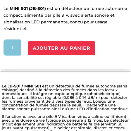
Le
MINI S01 (JB-S01)
est un détecteur de fumée autonome
compact, alimenté par pile 9 V, avec alerte sonore et
signalisation LED permanente, conçu pour usage
résidentiel.
quantité
AJOUTER AU PANIER
de
DETECTEUR
DE
FUMEE
MINI
S01
Le
JB-S01 / MINI S01
est un détecteur de fumée autonome (sans
câblage) destiné à la détection des fumées dans les locaux
domestiques. Il intègre un capteur optique (photoélectrique)
dont la sensibilité est réglable (0,086 à 0,14 dB/m) pour détecter
les fumées provenant de divers types de feux. Lorsqu’une
concentration de fumée dépasse le seuil, il déclenche une
alarme sonore puissante ainsi qu’une LED d’indication continue.
Il fonctionne avec une pile 9 V (carbon-zinc, alcaline ou lithium)
avec une durée de vie typique supérieure à 12 mois. Le détecteur
inclut également une indication de batterie faible (environ 30
jours avant épuisement). Le boîtier est simple, discret, et conçu