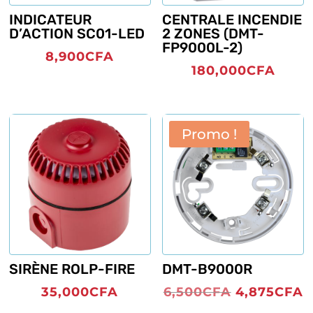
INDICATEUR
CENTRALE INCENDIE
D’ACTION SC01-LED
2 ZONES (DMT-
FP9000L-2)
8,900
CFA
180,000
CFA
Promo !
SIRÈNE ROLP-FIRE
DMT-B9000R
Le
L
35,000
CFA
6,500
CFA
4,875
CFA
prix
p