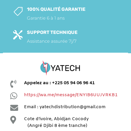
100% QUALITÉ GARANTIE

Garantie 6 à 1 ans
SUPPORT TECHNIQUE

Assistance assurée 7j/7

Appelez au : +225 05 94 06 96 41

https://wa.me/message/ENYIB6UUJVRKB1

Email : yatechdistribution@gmail.com

Cote d’ivoire, Abidjan Cocody
(Angré Djibi 8 ème tranche)