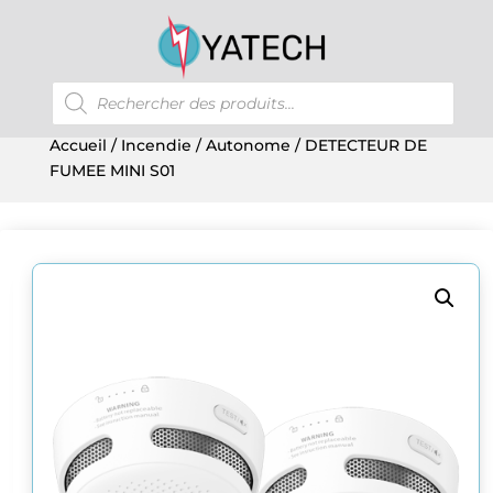
Recherche
de
produits
Accueil
/
Incendie
/
Autonome
/ DETECTEUR DE
FUMEE MINI S01